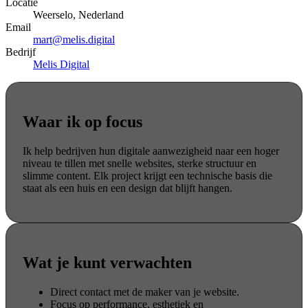
Locatie
Weerselo, Nederland
Email
mart@melis.digital
Bedrijf
Melis Digital
Waar ik op focus
Ik help bedrijven hun digitale aanwezigheid naar een hoger
niveau te tillen met snelle websites, sterke structuur en
slimme content. Elk project krijgt een technische basis die
staat als een huis en een design dat blijft hangen.
Wat je kunt verwachten
Direct contact met de maker van je website.
Focus op performance, esthetiek en