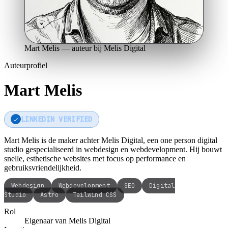
Mart Melis — auteur bij Melis Digital
Auteurprofiel
Mart Melis
LINKEDIN VERIFIED
Mart Melis is de maker achter Melis Digital, een one person digital
studio gespecialiseerd in webdesign en webdevelopment. Hij bouwt
snelle, esthetische websites met focus op performance en
gebruiksvriendelijkheid.
Webdesign
Webdevelopment
SEO
Digital
Studio
Astro
Tailwind CSS
Rol
Eigenaar van Melis Digital